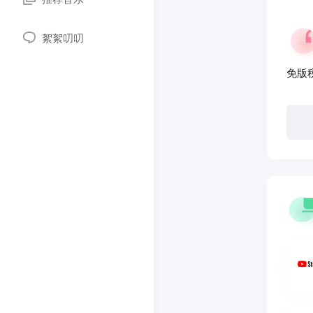
絮絮叨叨
免版