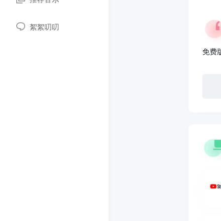
絮絮叨叨
免费