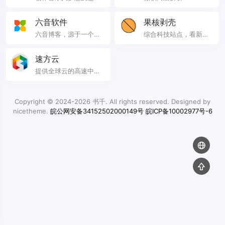
...
六音软件
果核剥壳
六音博客，源于一个热
综合科技站点，看新
爱折腾的人所建，网站
闻，分享精品、绿色软
搜集各种软件、有趣的
件，Windows系统。守
速方云
内容、实用的教程等，
住互联网最后的一片净
提供全球云的高速中转
同时提供一个分享交流
土。 ...
服务 ...
的平台。 ...
Copyright © 2024-2026
书千
. All rights reserved. Designed by
nicetheme
.
皖公网安备34152502000149号
皖ICP备10002977号-6