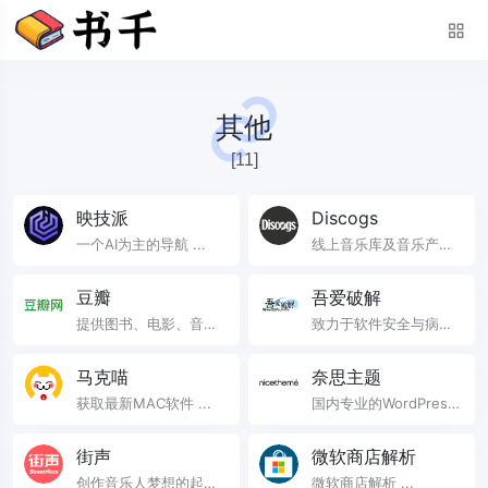
其他
[11]
映技派
Discogs
一个AI为主的导航 ...
线上音乐库及音乐产品
平台 ...
豆瓣
吾爱破解
提供图书、电影、音乐
致力于软件安全与病毒
唱片的推荐、评论和价
分析 ...
格比较，以及城市独特
马克喵
奈思主题
的文化生活。 ...
获取最新MAC软件 ...
国内专业的WordPress
主题开发团队 ...
街声
微软商店解析
创作音乐人梦想的起点
微软商店解析 ...