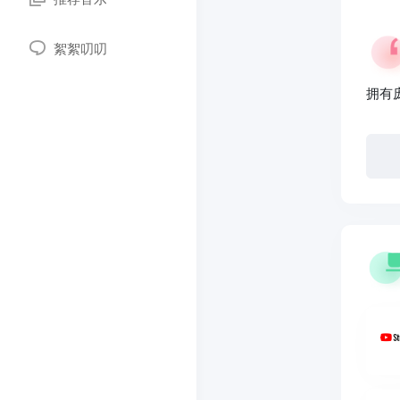
絮絮叨叨
拥有