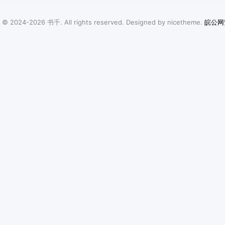
t © 2024-2026
书千
. All rights reserved. Designed by
nicetheme
.
皖公网安