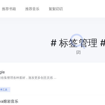
推荐书籍
推荐音乐
絮絮叨叨
#
标签
管理 
[2]
gle
松收集整理各种素材，激发更多创意灵感 ...
效率工具
ava熔岩音乐